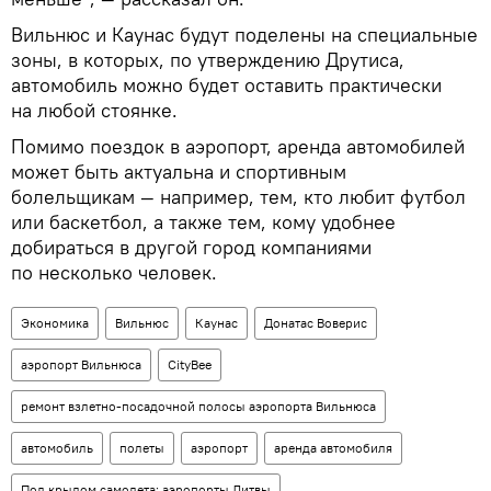
Вильнюс и Каунас будут поделены на специальные
зоны, в которых, по утверждению Друтиса,
автомобиль можно будет оставить практически
на любой стоянке.
Помимо поездок в аэропорт, аренда автомобилей
может быть актуальна и спортивным
болельщикам — например, тем, кто любит футбол
или баскетбол, а также тем, кому удобнее
добираться в другой город компаниями
по несколько человек.
Экономика
Вильнюс
Каунас
Донатас Воверис
аэропорт Вильнюса
CityBee
ремонт взлетно-посадочной полосы аэропорта Вильнюса
автомобиль
полеты
аэропорт
аренда автомобиля
Под крылом самолета: аэропорты Литвы