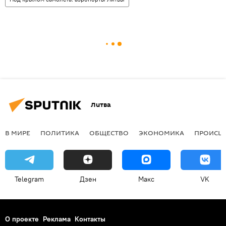
Литва
В МИРЕ
ПОЛИТИКА
ОБЩЕСТВО
ЭКОНОМИКА
ПРОИСШ
Telegram
Дзен
Макс
VK
О проекте
Реклама
Контакты