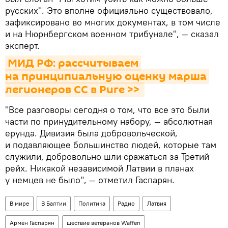
русских". Это вполне официально существовало,
зафиксировано во многих документах, в том числе
и на Нюрнбергском военном трибунале", — сказал
эксперт.
МИД РФ: рассчитываем 
на принципиальную оценку марша 
легионеров СС в Риге >> 
"Все разговоры сегодня о том, что все это были
части по принудительному набору, — абсолютная
ерунда. Дивизия была добровольческой,
и подавляющее большинство людей, которые там
служили, добровольно шли сражаться за Третий
рейх. Никакой независимой Латвии в планах
у немцев не было", — отметил Гаспарян.
В мире
В Балтии
Политика
Радио
Латвия
Армен Гаспарян
шествие ветеранов Waffen