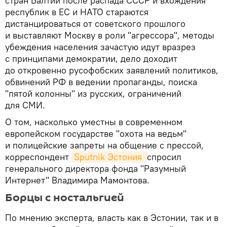
стран Балтии после распада СССР и вхождения
республик в ЕС и НАТО стараются
дистанцироваться от советского прошлого
и выставляют Москву в роли "агрессора", методы
убеждения населения зачастую идут вразрез
с принципами демократии, дело доходит
до откровенно русофобских заявлений политиков,
обвинений РФ в ведении пропаганды, поиска
"пятой колонны" из русских, ограничений
для СМИ.
О том, насколько уместны в современном
европейском государстве "охота на ведьм"
и полицейские запреты на общение с прессой,
корреспондент
Sputnik Эстония 
спросил
генерального директора фонда "Разумный
Интернет" Владимира Мамонтова.
Борцы с ностальгией
По мнению эксперта, власть как в Эстонии, так и в