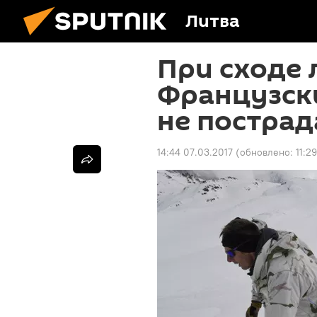
Литва
При сходе 
Французск
не пострад
14:44 07.03.2017
(обновлено:
11:2