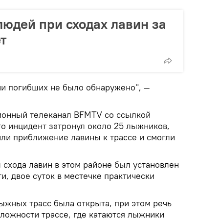
людей при сходах лавин за
ет
ии погибших не было обнаружено", —
ионный телеканал BFMTV со ссылкой
то инцидент затронул около 25 лыжников,
или приближение лавины к трассе и смогли
 схода лавин в этом районе был установлен
ти, двое суток в местечке практически
ыжных трасс была открыта, при этом речь
сложности трассе, где катаются лыжники