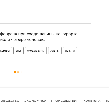
 февраля при сходе лавины на курорте
гибли четыре человека.
жертвы
снег
сход лавины
Альпы
лавина
ОБЩЕСТВО
ЭКОНОМИКА
ПРОИСШЕСТВИЯ
КУЛЬТУРА
Т