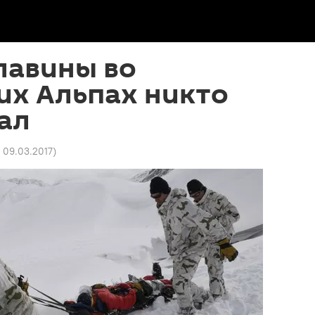
лавины во
их Альпах никто
ал
9 09.03.2017
)