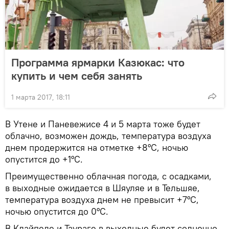
Программа ярмарки Казюкас: что
купить и чем себя занять
1 марта 2017, 18:11
В Утене и Паневежисе 4 и 5 марта тоже будет
облачно, возможен дождь, температура воздуха
днем продержится на отметке +8°С, ночью
опустится до +1°С.
Преимущественно облачная погода, с осадками,
в выходные ожидается в Шяуляе и в Тельшяе,
температура воздуха днем не превысит +7°С,
ночью опустится до 0°С.
В Клайпеде и Таураге в выходные будет солнечно,