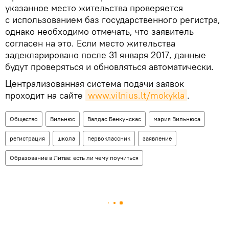
указанное место жительства проверяется
с использованием баз государственного регистра,
однако необходимо отмечать, что заявитель
согласен на это. Если место жительства
задекларировано после 31 января 2017, данные
будут проверяться и обновляться автоматически.
Централизованная система подачи заявок
проходит на сайте
www.vilnius.lt/mokykla
.
Общество
Вильнюс
Валдас Бенкунскас
мэрия Вильнюса
регистрация
школа
первоклассник
заявление
Образование в Литве: есть ли чему поучиться