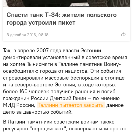
Спасти танк Т-34: жители польского
города устроили пикет
5 декабря 2016, 08:18
Так, в апреле 2007 года власти Эстонии
демонтировали установленный в советское время
на холме Тынисмяги в Таллине памятник Воину-
освободителю города от нацистов. Эти события
спровоцировали массовые беспорядки в столице
и на северо-востоке Эстонии, в ходе которых
более 160 человек получили ранения и погиб
гражданин России Дмитрий Ганин — по мнению
МИД России,
Таллинн пытается закрыть
данное
дело за давностью событий.
В Латвии памятники советским воинам также
регулярно "передвигают", оскверняют или просто