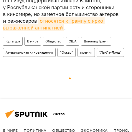
Голливуд поддерживал Хилари Клинтон,
у Республиканской партии есть и сторонники
в киномире, но заметное большинство актеров
и режиссеров
относятся к Трампу с ярко 
выраженной антипатией
.
Культура
В мире
Общество
США
Дональд Трамп
Американская киноакадемия
"Оскар"
премия
"Ла-Ла-Лэнд"
Литва
В МИРЕ
ПОЛИТИКА
ОБЩЕСТВО
ЭКОНОМИКА
ПРОИСШ