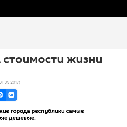
а стоимости жизни
 01.03.2017
)
акие города республики самые
мые дешевые.