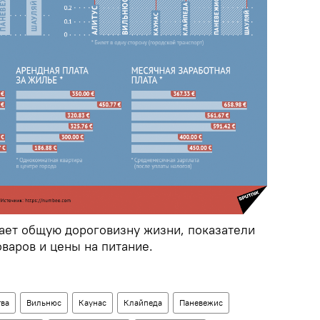
ет общую дороговизну жизни, показатели
оваров и цены на питание.
тва
Вильнюс
Каунас
Клайпеда
Паневежис