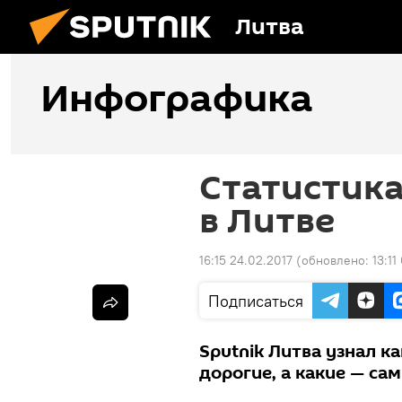
Литва
Инфографика
Статистик
в Литве
16:15 24.02.2017
(обновлено:
13:11
Подписаться
Sputnik Литва узнал к
дорогие, а какие — са