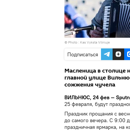
© Photo :
Kas Vyksta Vilniuje
Подписаться
Масленица в столице 
главной улице Вильнюс
сожжения чучела
ВИЛЬНЮС, 24 фев — Sputni
25 февраля, будут праздн
Праздник прощания с весно
до самого вечера. С 9:00 
праздничная ярмарка, на к