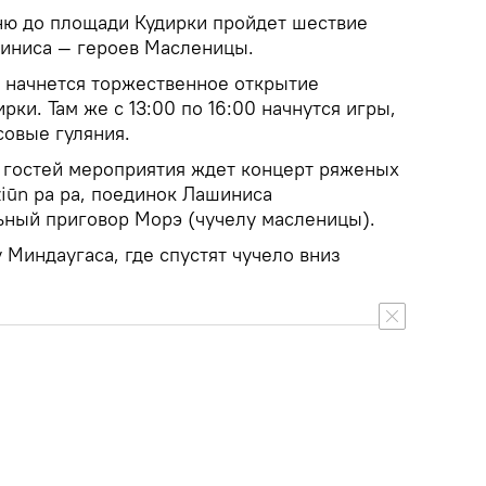
ню до площади Кудирки пройдет шествие
иниса — героев Масленицы.
0 начнется торжественное открытие
ки. Там же с 13:00 по 16:00 начнутся игры,
совые гуляния.
 гостей мероприятия ждет концерт ряженых
ūn pa pa, поединок Лашиниса
ьный приговор Морэ (чучелу масленицы).
у Миндаугаса, где спустят чучело вниз