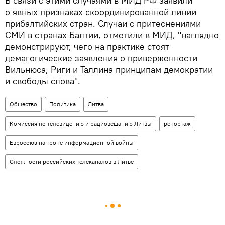
В связи с этими случаями в МИД РФ заявили
о явных признаках скоординированной линии
прибалтийских стран. Случаи с притеснениями
СМИ в странах Балтии, отметили в МИД, "наглядно
демонстрируют, чего на практике стоят
демагогические заявления о приверженности
Вильнюса, Риги и Таллина принципам демократии
и свободы слова".
Общество
Политика
Литва
Комиссия по телевидению и радиовещанию Литвы
репортаж
Евросоюз на тропе информационной войны
Сложности российских телеканалов в Литве