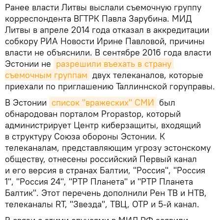
Ранее власти Литвы выслали съемочную группу
корреспондента ВГТРК Павла Зарубина. МИД
Литвы в апреле 2014 года отказал в аккредитации
собкору РИА Новости Ирине Павловой, причины
власти не объяснили. В сентябре 2016 года власти
Эстонии не
разрешили въехать в страну 
съемочным группам
двух телеканалов, которые
приехали по приглашению Таллиннской горуправы.
В Эстонии
список "вражеских" СМИ
был
обнародован порталом Propastop, который
администрирует Центр киберзащиты, входящий
в структуру Союза обороны Эстонии. К
телеканалам, представляющим угрозу эстонскому
обществу, отнесены российский Первый канал
и его версия в странах Балтии, "Россия", "Россия
1", "Россия 24", "РТР Планета" и "РТР Планета
Балтик". Этот перечень дополнили Рен ТВ и НТВ,
телеканалы RT, "Звезда", ТВЦ, ОТР и 5-й канал.