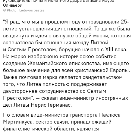
Руководитель почты и монетного двора Ватикана Мауро
Оливьери
© Photo :
Lietuvos paštas
"Я рад, что мы в прошлом году отпраздновали 25-
летие установления дипотношений. Тогда же была
выдвинута и идея о выпуске общей марки, которая
запечатлела бы отношения между Литвой
и Святым Престолом, берущие начало с XIII века.
На марке изображено историческое событие —
создание Жемайтийского епископства, имеющего
большое значение для всей христианской Европы.
Также почтовая марка является свидетельством
того, что Литва полностью поддерживает
двустороннее сотрудничество со Святым
Престолом", — сказал вице-министр иностранных
дел Литвы Нерис Германас.
По словам вице-министра транспорта Паулюса
Мартинкуса, сектор связи, принадлежащий
филателистической области, является