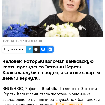
© AP Photo / Mindaugas Kulbis
Подписаться
Человек, который взломал банковскую
карту президента Эстонии Керсти
Кальюлайд, был найден, а снятые с карты
деньги вернули.
ВИЛЬНЮС, 2 фев — Sputnik.
Президент Эстонии
Керсти Кальюлайд стала жертвой мошенника,
завладевшего данными ее служебной банковской
карты, передает в четверг
РИА Новости