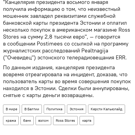
"Канцелярия президента восьмого января
получила информацию о том, что неизвестный
мошенник завладел реквизитами служебной
банковской карты президента Эстонии и оплатил
несколько покупок в американском магазине Ross
Stores на сумму 2,8 тысячи евро", — говорится
в сообщении Postimees со ссылкой на программу
журналистских расследований Pealtnagija
("Очевидец") эстонского телерадиовещания ERR.
По данным издания, канцелярия президента
вовремя отреагировала на инцидент, доказав, что
пользователь карты во время совершения покупок
находился в Эстонии. Сделки были аннулированы,
снятые с карты деньги возвращены.
В мире
В Балтии
Политика
Эстония
Керсти Кальюлайд
кража
банк
взлом
Ross Stores
карта