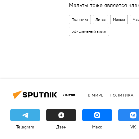
Мальты тоже является чле
Политика
Литва
Мальта
Мар
официальный визит
Литва
В МИРЕ
ПОЛИТИКА
Telegram
Дзен
Макс
VK