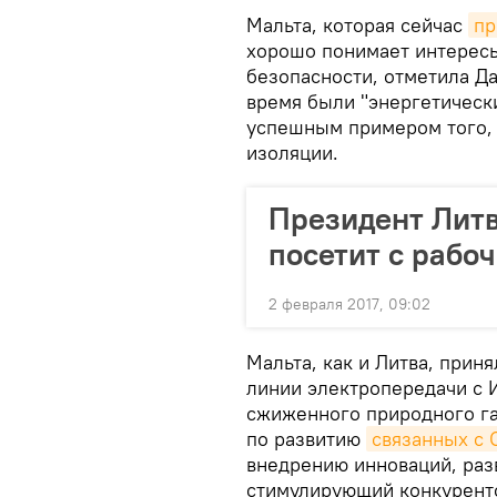
Мальта, которая сейчас
пр
хорошо понимает интересы
безопасности, отметила Да
время были "энергетически
успешным примером того, 
изоляции.
Президент Литв
посетит с рабо
2 февраля 2017, 09:02
Мальта, как и Литва, прин
линии электропередачи с 
сжиженного природного га
по развитию
связанных с 
внедрению инноваций, раз
стимулирующий конкуренто