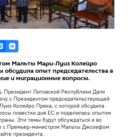
нтом Мальты Мари-Луиз Колейро
ы обсудила опыт председательства в
еские и миграционные вопросы.
.
Президент Литовской Республики Даля
речу с Президентом председательствующей
Луиз Колейро Прека, с которой обсудила
росы повестки дня ЕС и поделилась опытом
раны. Эти темы будут обсуждаться и во
вы с Премьер-министром Мальты Джозефом
сайте президента.