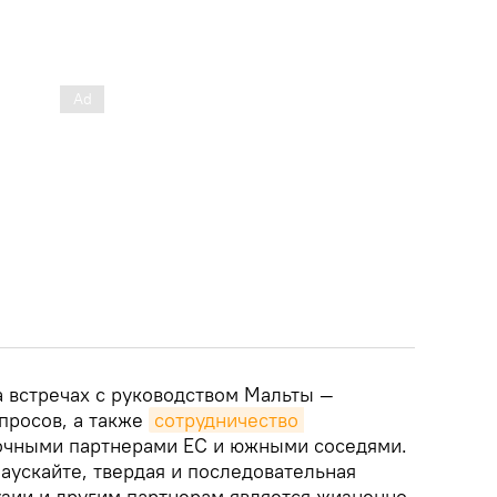
а встречах с руководством Мальты —
просов, а также
сотрудничество 
точными партнерами ЕС и южными соседями.
аускайте, твердая и последовательная
узии и другим партнерам является жизненно