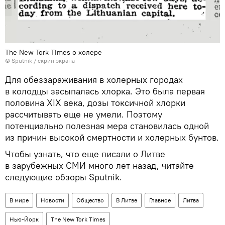
The New Tork Times о холере
© Sputnik / скрин экрана
Для обеззараживания в холерных городах
в колодцы засыпалась хлорка. Это была первая
половина XIX века, дозы токсичной хлорки
рассчитывать еще не умели. Поэтому
потенциально полезная мера становилась одной
из причин высокой смертности и холерных бунтов.
Чтобы узнать, что еще писали о Литве
в зарубежных СМИ много лет назад, читайте
следующие обзоры Sputnik.
В мире
Новости
Общество
В Литве
Главное
Литва
Нью-Йорк
The New Tork Times