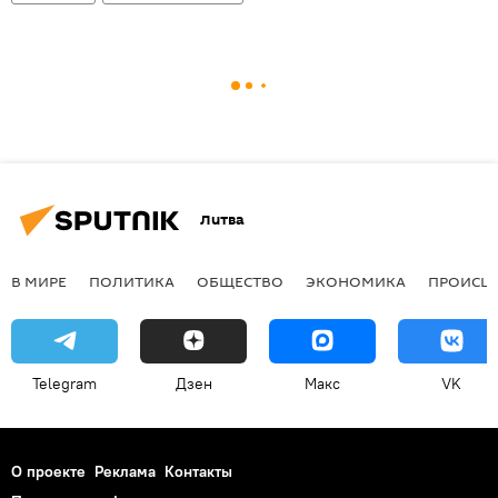
Литва
В МИРЕ
ПОЛИТИКА
ОБЩЕСТВО
ЭКОНОМИКА
ПРОИСШ
Telegram
Дзен
Макс
VK
О проекте
Реклама
Контакты