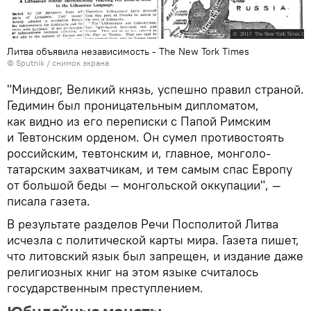
Литва объявила независимость - The New Tork Times
© Sputnik / снимок экрана
"Миндовг, Великий князь, успешно правил страной.
Гедимин был проницательным дипломатом,
как видно из его переписки с Папой Римским
и Тевтонским орденом. Он сумел противостоять
российским, тевтонским и, главное, монголо-
татарским захватчикам, и тем самым спас Европу
от большой беды — монгольской оккупации", —
писала газета.
В результате разделов Речи Посполитой Литва
исчезла с политической карты мира. Газета пишет,
что литовский язык был запрещен, и издание даже
религиозных книг на этом языке считалось
государственным преступлением.