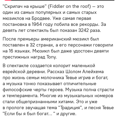
"Скрипач на крыше" (Fiddler on the roof) — это
один из самых популярных и самых старых
мюзиклов на Бродвее. Уже самая первая
постановка в 1964 году побила все рекорды. За
девять лет спектакль был показан 3242 раза.
После премьеры американский мюзикл был
поставлен в 32 странах, а его персонажи говорили
на 16 языках. Мюзикл был даже удостоен девяти
престижных наград Tony.
В спектакле создается колорит маленькой
еврейской деревни. Рассказ Шолом Алейхема
про жизнь семьи молочника Тевье игрив и богат,
а музыка тонко показывает отличительные
философские черты героев. Музыка полна страсти
и темперамента. Многие из музыкальных номеров
стали общепризнанными хитами. Это и уже
в прологе звучащая тема "Традиция", и песня Тевье
"Если бы я был богат… " и другие.