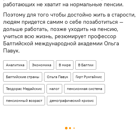
работающих не хватит на нормальные пенсии.
Поэтому для того чтобы достойно жить в старости,
людям придется самим о себе позаботиться —
дольше работать, позже уходить на пенсию,
учиться всю жизнь, резюмирует профессор
Балтийской международной академии Ольга
Павук.
Аналитика
Экономика
В мире
В Балтии
Балтийские страны
Ольга Павук
Гирт Рунгайнис
Теодорас Медайскис
налог
пенсионная система
пенсионный возраст
демографический кризис