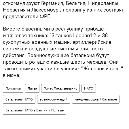
откомандируют Германия, Бельгия, Нидерланды,
Норвегия и Люксембург, половину из них составят
представители ФРГ.
Вместе с военными в республику прибудет
и тяжелая техника: 13 танков Leopard 2 и 38
сухопутных военных машин, артиллерийские
системы и воздушные системы ближнего
действия. Военнослужащие батальона будут
проводить ротацию каждые шесть месяцев. Они
также примут участие в учениях "Железный волк"
в июне.
Политика
Литва
Томас Пакальнишкис
НАТО
батальоны НАТО
военнослужащий
международный батальон
Батальоны НАТО в Балтии и Польше