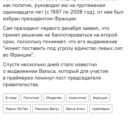
как политик, руководил ею на протяжении
одиннадцати лет (c 1997 по 2008 год), от нее был
избран президентом Франции.
Сам президент первого декабря заявил, что
принял решение не баллотироваться на второй
срок, поскольку понимает, что его выдвижение
"может поставить под угрозу единство левых сил
во Франции".
Спустя несколько дней стало известно
о выдвижении Вальса, который для участия
в праймериз покинул пост председателя
правительства.
В мире
Политика
Общество
Аналитика
Франция
Марин Ле Пен
Мануэль Вальс
Бенуа Амон
праймериз