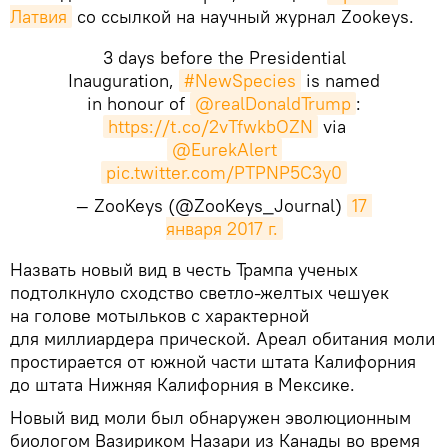
Латвия
со ссылкой на научный журнал Zookeys.
3 days before the Presidential
Inauguration,
#NewSpecies
is named
in honour of
@realDonaldTrump
:
https://t.co/2vTfwkbOZN
via
@EurekAlert
pic.twitter.com/PTPNP5C3y0
— ZooKeys (@ZooKeys_Journal)
17 
января 2017 г.
​Назвать новый вид в честь Трампа ученых
подтолкнуло сходство светло-желтых чешуек
на голове мотыльков с характерной
для миллиардера прической. Ареал обитания моли
простирается от южной части штата Калифорния
до штата Нижняя Калифорния в Мексике.
Новый вид моли был обнаружен эволюционным
биологом Вазириком Назари из Канады во время