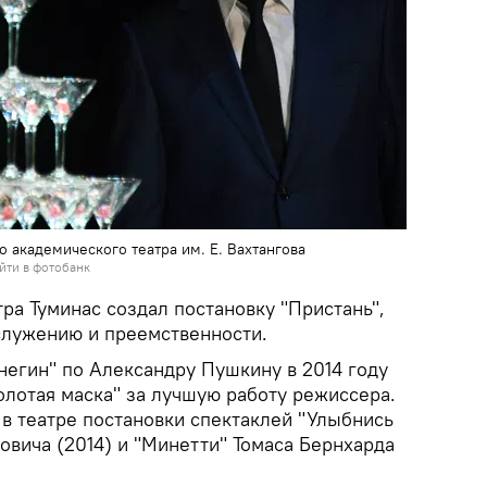
 академического театра им. Е. Вахтангова
йти в фотобанк
тра Туминас создал постановку "Пристань",
служению и преемственности.
негин" по Александру Пушкину в 2014 году
олотая маска" за лучшую работу режиссера.
 в театре постановки спектаклей "Улыбнись
новича (2014) и "Минетти" Томаса Бернхарда