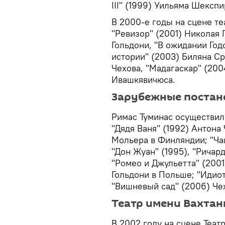
III" (1999) Уильяма Шекспи
В 2000-е годы на сцене т
"Ревизор" (2001) Николая 
Гольдони, "В ожидании Го
истории" (2003) Биляна Ср
Чехова, "Мадагаскар" (200
Ивашкявичюса.
Зарубежные постан
Римас Туминас осуществил
"Дядя Ваня" (1992) Антона
Мольера в Финляндии; "Чай
"Дон Жуан" (1995), "Ричар
"Ромео и Джульетта" (2001
Гольдони в Польше; "Идио
"Вишневый сад" (2006) Че
Театр имени Вахтан
В 2002 году на сцене Теат