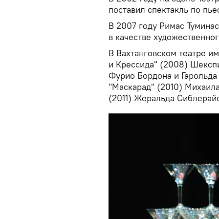
поставил спектакль по пье
В 2007 году Римас Туминас
в качестве художественног
В Вахтанговском театре и
и Крессида" (2008) Шексп
Фурио Бордона и Гарольда 
"Маскарад" (2010) Михаила
(2011) Жеральда Сиблерайс