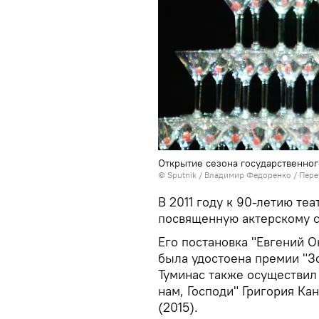
Открытие сезона государственного
© Sputnik / Владимир Федоренко
/
Пере
В 2011 году к 90-летию теа
посвященную актерскому 
Его постановка "Евгений О
была удостоена премии "З
Туминас также осуществил
нам, Господи" Григория Ка
(2015).