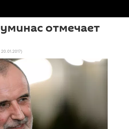
Туминас отмечает
6 20.01.2017
)