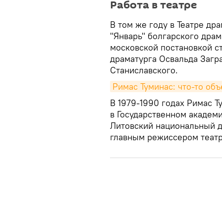
Работа в театре
В том же году в Театре др
"Январь" болгарского драм
московской постановкой с
драматурга Освальда Загра
Станиславского.
Римас Туминас: что-то об
В 1979-1990 годах Римас 
в Государственном академ
Литовский национальный др
главным режиссером театр