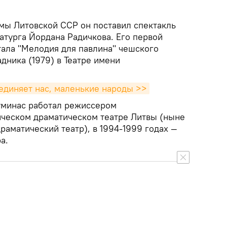
амы Литовской ССР он поставил спектакль
атурга Йордана Радичкова. Его первой
тала "Мелодия для павлина" чешского
дника (1979) в Театре имени
ъединяет нас, маленькие народы >>
Туминас работал режиссером
ическом драматическом театре Литвы (ныне
аматический театр), в 1994-1999 годах —
а.