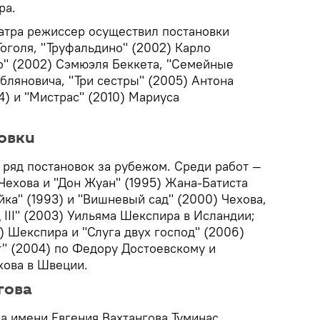
ра.
еатра режиссер осуществил постановки
Гоголя, "Труфальдино" (2002) Карло
до" (2002) Сэмюэля Беккета, "Семейные
бляновича, "Три сестры" (2005) Антона
4) и "Мистрас" (2010) Мариуса
овки
 ряд постановок за рубежом. Среди работ —
 Чехова и "Дон Жуан" (1995) Жана-Батиста
ка" (1993) и "Вишневый сад" (2000) Чехова,
д III" (2003) Уильяма Шекспира в Исландии;
) Шекспира и "Слуга двух господ" (2006)
т" (2004) по Федору Достоевскому и
хова в Швеции.
гова
ра имени Евгения Вахтангова Туминас