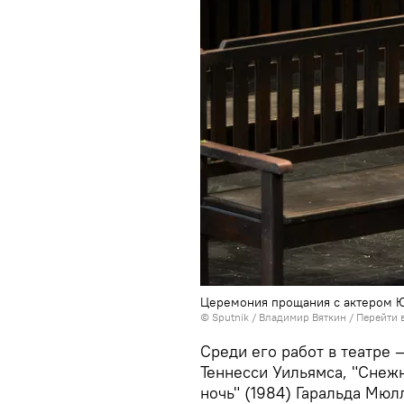
Церемония прощания с актером 
© Sputnik / Владимир Вяткин
/
Перейти 
Среди его работ в театре 
Теннесси Уильямса, "Снежн
ночь" (1984) Гаральда Мюл