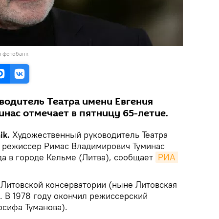
в фотобанк
одитель Театра имени Евгения
нас отмечает в пятницу 65-летие.
ik.
Художественный руководитель Театра
, режиссер Римас Владимирович Туминас
да в городе Кельме (Литва), сообщает
РИА 
в Литовской консерватории (ныне Литовская
. В 1978 году окончил режиссерский
осифа Туманова).