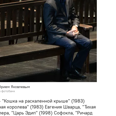
Юрием Яковлевым
в фотобанк
— "Кошка на раскаленной крыше" (1983)
ая королева" (1983) Евгения Шварца, "Тихая
лера, "Царь Эдип" (1998) Софокла, "Ричард