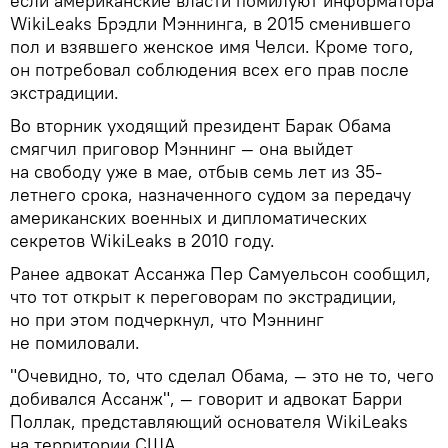
если американские власти помилуют информатора
WikiLeaks Брэдли Мэннинга, в 2015 сменившего
пол и взявшего женское имя Челси. Кроме того,
он потребовал соблюдения всех его прав после
экстрадиции.
Во вторник уходящий президент Барак Обама
смягчил приговор Мэннинг — она выйдет
на свободу уже в мае, отбыв семь лет из 35-
летнего срока, назначенного судом за передачу
американских военных и дипломатических
секретов WikiLeaks в 2010 году.
Ранее адвокат Ассанжа Пер Самуельсон сообщил,
что тот открыт к переговорам по экстрадиции,
но при этом подчеркнул, что Мэннинг
не помиловали.
"Очевидно, то, что сделал Обама, — это не то, чего
добивался Ассанж", — говорит и адвокат Барри
Поллак, представляющий основателя WikiLeaks
на территории США.