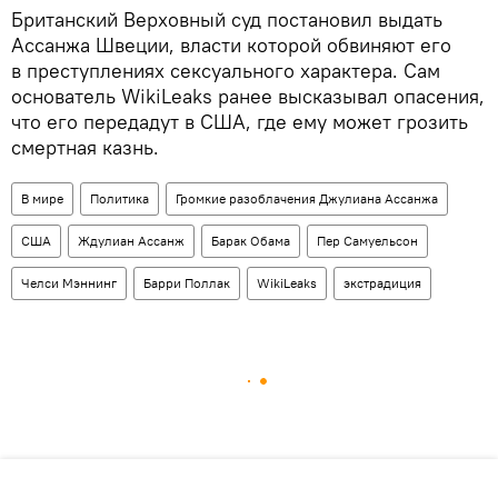
Британский Верховный суд постановил выдать
Ассанжа Швеции, власти которой обвиняют его
в преступлениях сексуального характера. Сам
основатель WikiLeaks ранее высказывал опасения,
что его передадут в США, где ему может грозить
смертная казнь.
В мире
Политика
Громкие разоблачения Джулиана Ассанжа
США
Ждулиан Ассанж
Барак Обама
Пер Самуельсон
Челси Мэннинг
Барри Поллак
WikiLeaks
экстрадиция