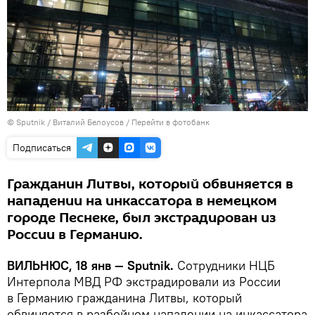
© Sputnik / Виталий Белоусов
/
Перейти в фотобанк
Подписаться
Гражданин Литвы, который обвиняется в
нападении на инкассатора в немецком
городе Песнеке, был экстрадирован из
России в Германию.
ВИЛЬНЮС,
18 янв —
Sputnik.
Сотрудники НЦБ
Интерпола МВД РФ экстрадировали из России
в Германию гражданина Литвы, который
обвиняется в разбойном нападении на инкассатора