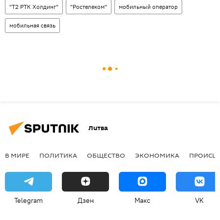
"Т2 РТК Холдинг"
"Ростелеком"
мобильный оператор
мобильная связь
Литва
В МИРЕ
ПОЛИТИКА
ОБЩЕСТВО
ЭКОНОМИКА
ПРОИСШ
Telegram
Дзен
Макс
VK