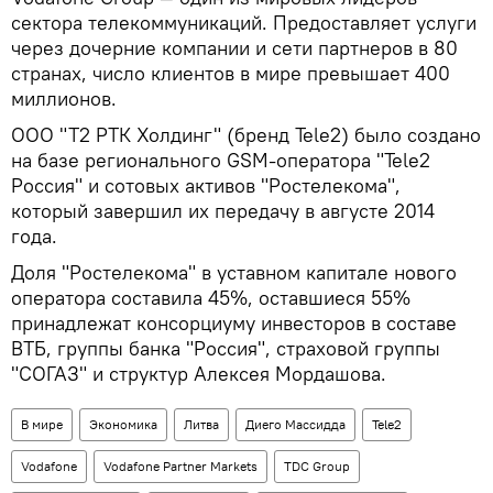
сектора телекоммуникаций. Предоставляет услуги
через дочерние компании и сети партнеров в 80
странах, число клиентов в мире превышает 400
миллионов.
ООО "Т2 РТК Холдинг" (бренд Tele2) было создано
на базе регионального GSM-оператора "Tele2
Россия" и сотовых активов "Ростелекома",
который завершил их передачу в августе 2014
года.
Доля "Ростелекома" в уставном капитале нового
оператора составила 45%, оставшиеся 55%
принадлежат консорциуму инвесторов в составе
ВТБ, группы банка "Россия", страховой группы
"СОГАЗ" и структур Алексея Мордашова.
В мире
Экономика
Литва
Диего Массидда
Tele2
Vodafone
Vodafone Partner Markets
TDC Group