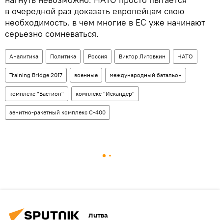
в очередной раз доказать европейцам свою
необходимость, в чем многие в ЕС уже начинают
серьезно сомневаться.
Аналитика
Политика
Россия
Виктор Литовкин
НАТО
Training Bridge 2017
военные
международный батальон
комплекс "Бастион"
комплекс "Искандер"
зенитно-ракетный комплекс С-400
Литва