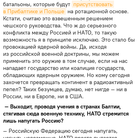
батальоны, которые будут
присутствовать 
в Прибалтике и Польше
на ротационной основе.
Кстати, считаю это взвешенным решением
чешского руководства. Что ж до серьезного
конфликта между Россией и НАТО, то такую
возможность я в принципе исключаю. Это стало бы
провокацией ядерной войны. Да, исходя
из российской военной доктрины, мы можем
применить это оружие в том случае, если на нас
нападает государство или коалиция государств,
обладающих ядерным оружием. Но кому сегодня
захочется превращать континент в радиоактивный
пепел? Таких безумцев, думаю, нет нигде — ни в
России, ни в Европе, ни в США.
— Выходит, проводя учения в странах Балтии,
стягивая сюда военную технику, НАТО стремится
лишь напугать Россию?
— Российскую Федерацию сегодня напугать,
нагнуть невозможно. НАТО просто пытается