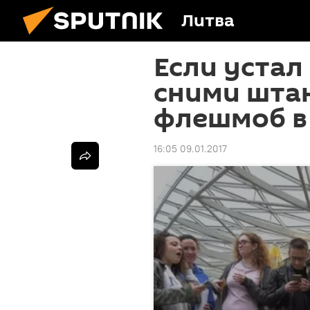
Литва
Если устал
сними штан
флешмоб в
16:05 09.01.2017