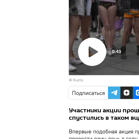
0:43
Воспроизвести
©
Ruptly
видео
Подписаться
Участники акции прош
спустились в таком ви
Впервые подобная акция п
провести один день в году