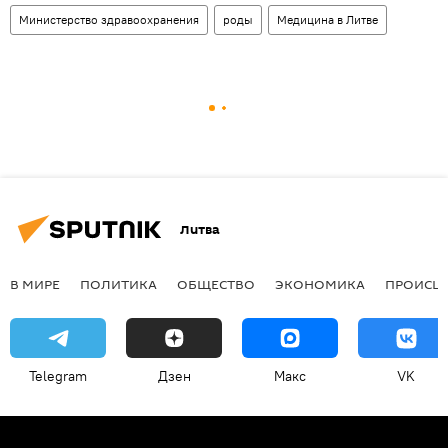
Министерство здравоохранения
роды
Медицина в Литве
Литва
В МИРЕ
ПОЛИТИКА
ОБЩЕСТВО
ЭКОНОМИКА
ПРОИСШ
Telegram
Дзен
Макс
VK