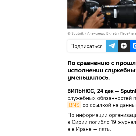
© Sputnik / Александр Вильф
/
Перейти 
Подписаться
По сравнению с прошл
исполнении служебны
уменьшилось.
ВИЛЬНЮС, 24 дек — Sputn
служебных обязанностей п
BNS
со ссылкой на данны
По информации организаци
в Сирии погибло 19 журнал
а в Иране — пять.