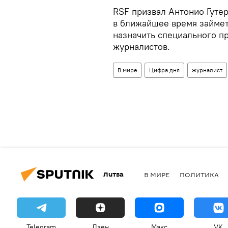
RSF призвал Антонио Гутер
в ближайшее время займет
назначить специального п
журналистов.
В мире
Цифра дня
журналист
Литва
В МИРЕ
ПОЛИТИКА
Telegram
Дзен
Макс
VK