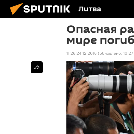
Литва
Опасная раб
мире погиб
11:26 24.12.2016
(обновлено:
10:27