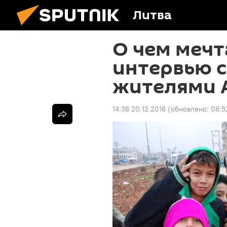
Литва
О чем мечт
интервью 
жителями 
14:38 20.12.2016
(обновлено:
08:5