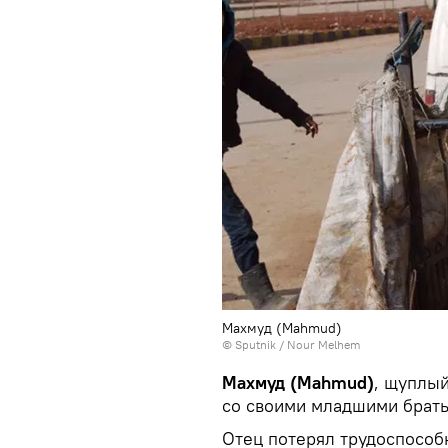
Махмуд (Mahmud)
© Sputnik / Nour Melhem
Махмуд (Mahmud)
, щуплы
со своими младшими брать
Отец потерял трудоспособн