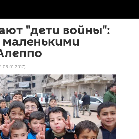
ают "дети войны":
с маленькими
Алеппо
2 03.01.2017
)