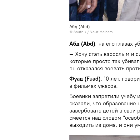
Абд (Abd)
© Sputnik / Nour Melhem
Абд (Abd)
, на его глазах у
— Хочу стать взрослым и с
которые просто так убивал
он отказался воевать прот
Фуад (Fuad)
, 10 лет, говор
в фильмах ужасов.
Боевики запретили учебу 
сказали, что образование 
завербовать детей в свои 
смеется над словом "осво
выходить из дома, и они у