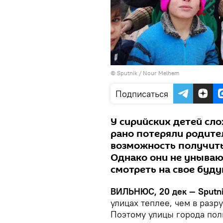
© Sputnik / Nour Melhem
Подписаться
У сирийских детей сло
рано потеряли родител
возможность получить
Однако они не уныва
смотреть на свое буду
ВИЛЬНЮС, 20 дек — Sputn
улицах теплее, чем в раз
Поэтому улицы города пол