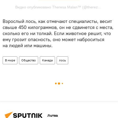
Видео опубликовано Theresa Malan™ (@therezamalan) Дек 15 2016 в 3:45 PST
Взрослый лось, как отмечают специалисты, весит
свыше 450 килограммов, он не сдвинется с места,
сколько его ни толкай. Если животное решит, что
ему грозит опасность, оно может наброситься
на людей или машины.
В мире
Общество
Канада
лось
Литва