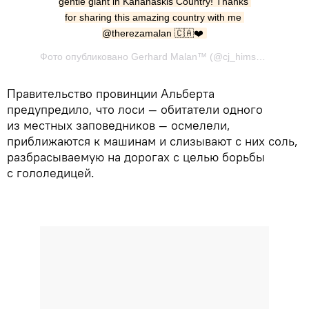
gentle giant in Kananaskis Country! Thanks 
for sharing this amazing country with me 
@therezamalan 🇨🇦❤️
Фото опубликовано Gerhard Malan™ (@cj_himself) Дек 16 2016 в 7:48 PST
Правительство провинции Альберта
предупредило, что лоси — обитатели одного
из местных заповедников — осмелели,
приближаются к машинам и слизывают с них соль,
разбрасываемую на дорогах с целью борьбы
с гололедицей.