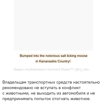
Bumped into the notorious salt licking moose 
in Kananaskis Country!
Видео опубликовано Gerhard Malan™ (@cj_himself) Дек 15 2016 в 3:51 PST
Владельцам транспортных средств настоятельно
рекомендовано не вступать в конфликт
с животными, не выходить из автомобиля и не
предпринимать попыток отогнать животное.