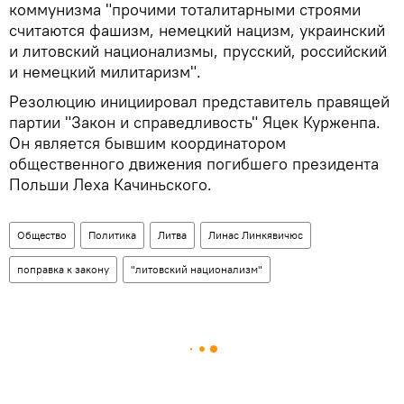
коммунизма "прочими тоталитарными строями
считаются фашизм, немецкий нацизм, украинский
и литовский национализмы, прусский, российский
и немецкий милитаризм".
Резолюцию инициировал представитель правящей
партии "Закон и справедливость" Яцек Курженпа.
Он является бывшим координатором
общественного движения погибшего президента
Польши Леха Качиньского.
Общество
Политика
Литва
Линас Линкявичюс
поправка к закону
"литовский национализм"