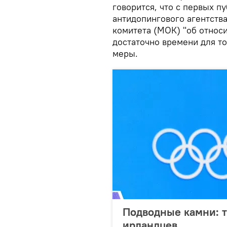
говорится, что с первых 
антидопингового агентст
комитета (МОК) "об относ
достаточно времени для т
меры.
Подводные камни: т
ирландцев