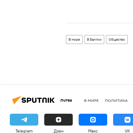
В мире
В Балтии
Общество
Литва
В МИРЕ
ПОЛИТИКА
Telegram
Дзен
Макс
VK