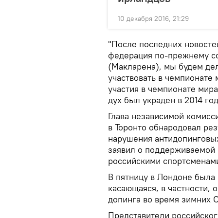
10 декабря 2016, 21:29
"После последних новостей
федерация по-прежнему со
(Макларена), мы будем де
участвовать в чемпионате 
участия в чемпионате мира
дух был украден в 2014 го
Глава независимой комисс
в Торонто обнародовал рез
нарушения антидопинговых
заявил о поддерживаемой 
российскими спортсменам
В пятницу в Лондоне была 
касающаяся, в частности,
допинга во время зимних О
Представители российского