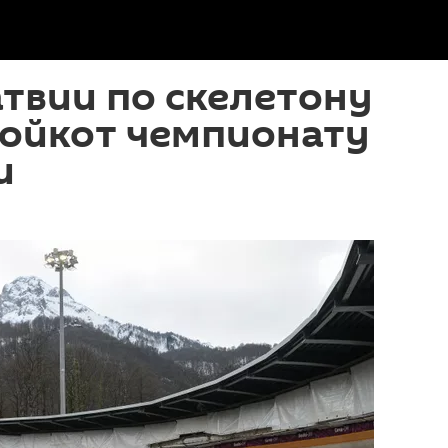
твии по скелетону
бойкот чемпионату
и