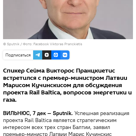
© Sputnik /
Фото: Facebook Viktoras Pranckietis
Подписаться
Спикер Сейма Викторос Пранцкиетис
встретился с премьер-министром Латвии
Марисом Кучинскисом для обсуждения
проекта Rail Baltica, вопросов энергетики и
газа.
ВИЛЬНЮС,
7 дек —
Sputnik
.
Успешная реализация
проекта Rail Baltica является стратегическим
интересом всех трех стран Балтии, заявил
премьер-министр Латвии Марис Кучинскис