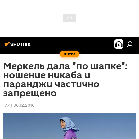
Литва
Меркель дала "по шапке":
ношение никаба и
паранджи частично
запрещено
17:41 06.12.2016