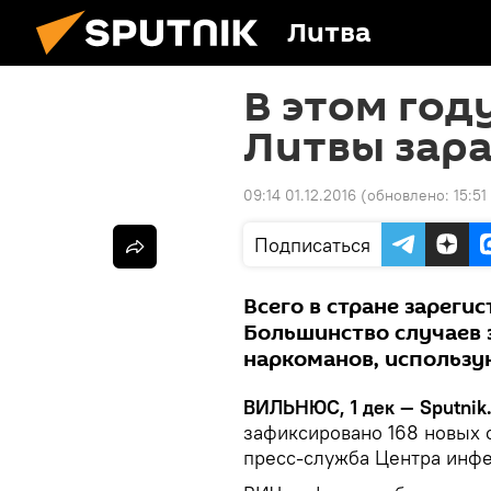
Литва
В этом год
Литвы зар
09:14 01.12.2016
(обновлено:
15:51
Подписаться
Всего в стране зареги
Большинство случаев 
наркоманов, использ
ВИЛЬНЮС, 1 дек — Sputnik
зафиксировано 168 новых 
пресс-служба Центра инф