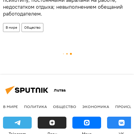
недостатком отдыха; невыполнением обещаний
работодателем.
В мире
Общество
Литва
В МИРЕ
ПОЛИТИКА
ОБЩЕСТВО
ЭКОНОМИКА
ПРОИСШ