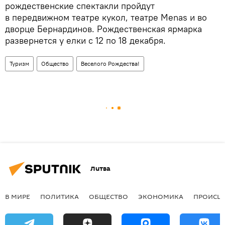
рождественские спектакли пройдут
в передвижном театре кукол, театре Menas и во
дворце Бернардинов. Рождественская ярмарка
развернется у елки с 12 по 18 декабря.
Туризм
Общество
Веселого Рождества!
Литва
В МИРЕ
ПОЛИТИКА
ОБЩЕСТВО
ЭКОНОМИКА
ПРОИСШ