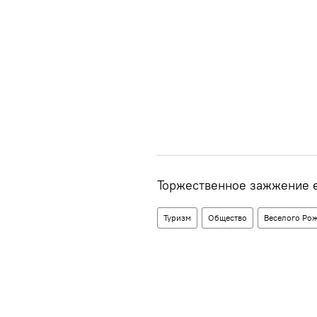
Торжественное зажжение ел
Туризм
Общество
Веселого Рож