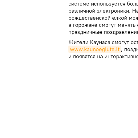
системе используется бол
различной электроники. Н
рождественской елкой мож
а горожане смогут менять
праздничные поздравления
Жители Каунаса смогут ос
www.kaunoeglute.lt
, позд
и появятся на интерактивн