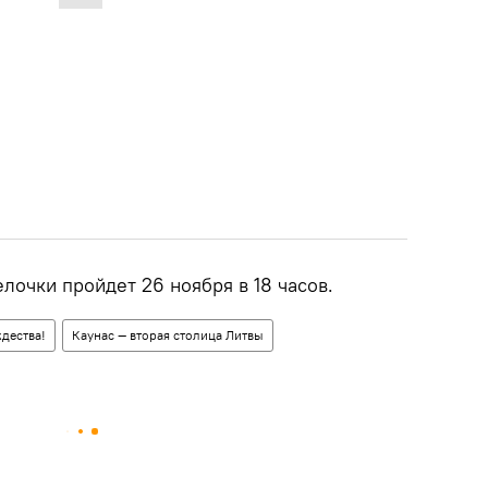
очки пройдет 26 ноября в 18 часов.
дества!
Каунас — вторая столица Литвы