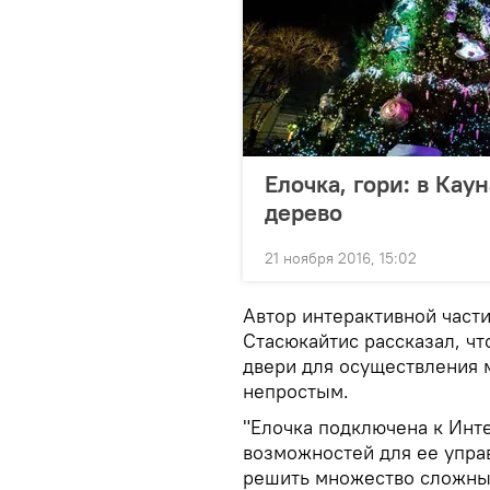
Елочка, гори: в Кау
дерево
21 ноября 2016, 15:02
Автор интерактивной част
Стасюкайтис рассказал, ч
двери для осуществления 
непростым.
"Елочка подключена к Инт
возможностей для ее управ
решить множество сложных