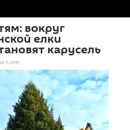
тям: вокруг
нской елки
тановят карусель
 24.11.2016
)