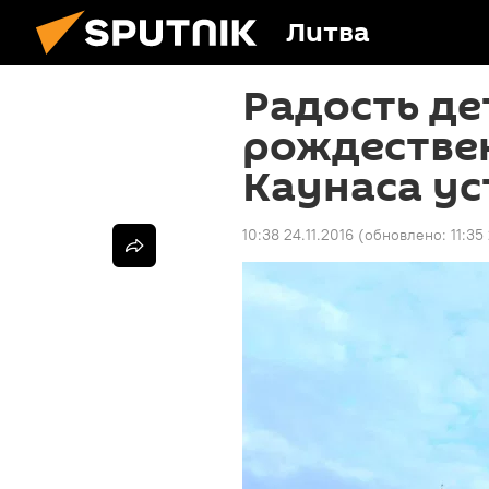
Литва
Радость де
рождестве
Каунаса ус
10:38 24.11.2016
(обновлено:
11:35