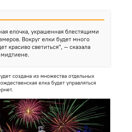
ная елочка, украшенная блестящими
меров. Вокруг елки будет много
дет красиво светиться", — сказала
Шмидтиене.
будет создана из множества отдельных
рождественская елка будет управляться
рнет.