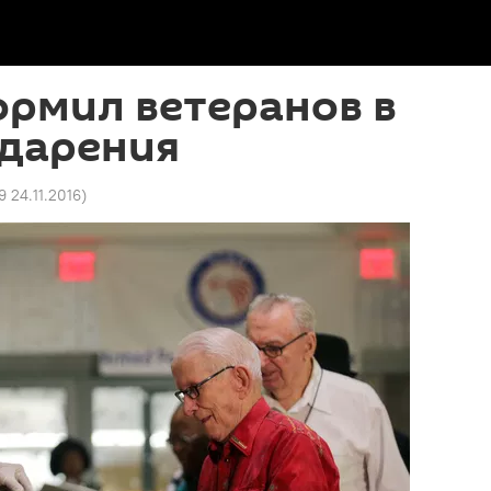
ормил ветеранов в
одарения
9 24.11.2016
)