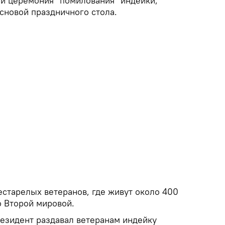
 и церемония "помилования" индейки,
сновой праздничного стола.
естарелых ветеранов, где живут около 400
о Второй мировой.
езидент раздавал ветеранам индейку