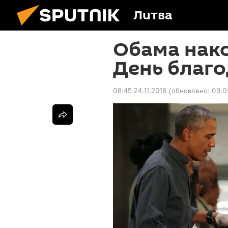
Литва
Обама нак
День благ
08:45 24.11.2016
(обновлено:
09:0