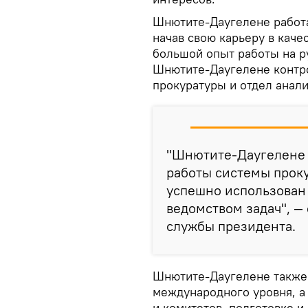
Шнютите-Даугелене работае
начав свою карьеру в каче
большой опыт работы на р
Шнютите-Даугелене контр
прокуратуры и отдел анали
"Шнютите-Даугелене 
работы системы проку
успешно использован
ведомством задач", —
службы президента.
Шнютите-Даугелене также 
международного уровня, а
и комитетов, подготовке и