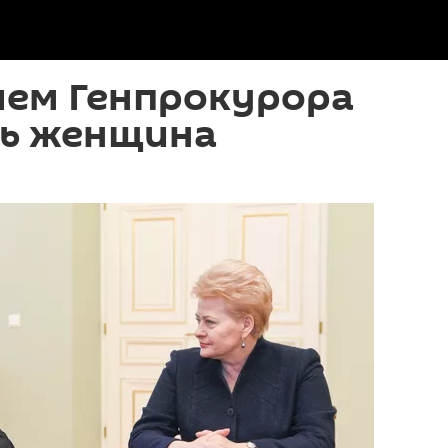
лем Генпрокурора
ть женщина