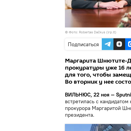
©
Фото: Robertas Dačkus (lrp.lt)
Подписаться
Маргарита Шнютите-Да
прокуратуры уже 16 л
для того, чтобы заме
Во вторник у нее сост
ВИЛЬНЮС, 22 ноя — Sputni
встретилась с кандидатом 
прокурора Маргаритой Шн
президента.