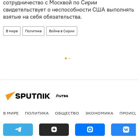
сотрудничество с Москвой по Сирии
свидетельствует о неспособности США выполнять
взятые на себя обязательства.
В мире
Политика
Война в Сирии
Литва
В МИРЕ
ПОЛИТИКА
ОБЩЕСТВО
ЭКОНОМИКА
ПРОИСШ