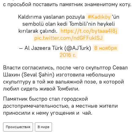
с просьбой поставить памятник знаменитому коту.
Kaldırıma yaslanan pozuyla
#Kadıköy
'ün
sembolü olan kedi Tombili'nin heykeli
kırılarak çalındı.
https://t.co/bytaaa4I8j
pic.twitter.com/ndGFFuklSJ
— Al Jazeera Türk (@AJTurk)
8 ноября 
2016 г.
Власти согласились, после чего скульптор Севал
Шахин (Seval Şahin) изготовила небольшую
скульптуру в той же вальяжной позе, в которой
любил сидеть живой Томбили.
Памятник быстро стал городской
достопримечательностью, а местные жители
приносили к нему угощения и чай.
Происшествия
В мире