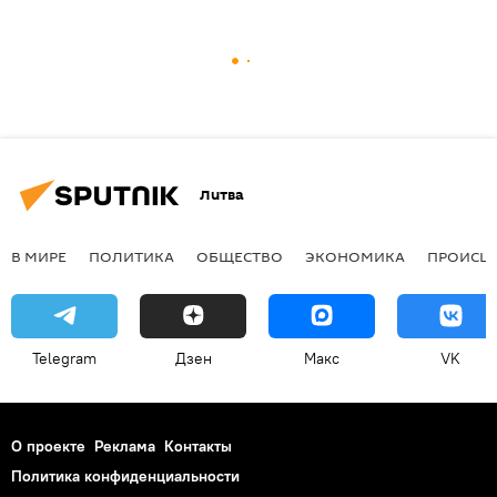
Литва
В МИРЕ
ПОЛИТИКА
ОБЩЕСТВО
ЭКОНОМИКА
ПРОИСШ
Telegram
Дзен
Макс
VK
О проекте
Реклама
Контакты
Политика конфиденциальности