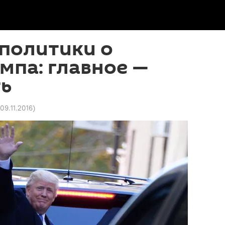
политики о
мпа: главное —
ть
 09.11.2016
)