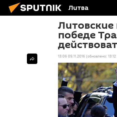
Литва
Литовские 
победе Тра
действова
13:06 09.11.2016
(обновлено:
13:12