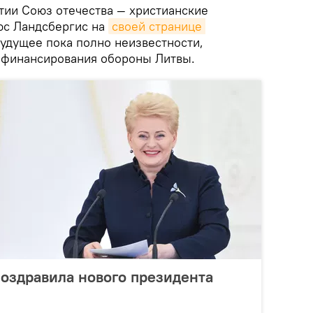
тии Союз отечества — христианские
юс Ландсбергис на
своей странице 
будущее пока полно неизвестности,
 финансирования обороны Литвы.
поздравила нового президента