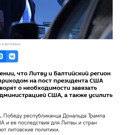
и в фотобанк
ении, что Литву и Балтийский регион
приходом на пост президента США
ворят о необходимости завязать
администрацией США, а также усилить
k.
Победу
республиканца Дональда Трампа
А и ее последствия для Литвы и стран
ют литовские политики.