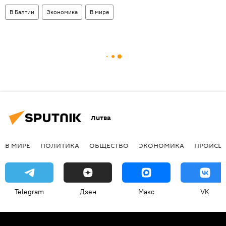
В Балтии
Экономика
В мире
Литва
В МИРЕ
ПОЛИТИКА
ОБЩЕСТВО
ЭКОНОМИКА
ПРОИСШ
Telegram
Дзен
Макс
VK