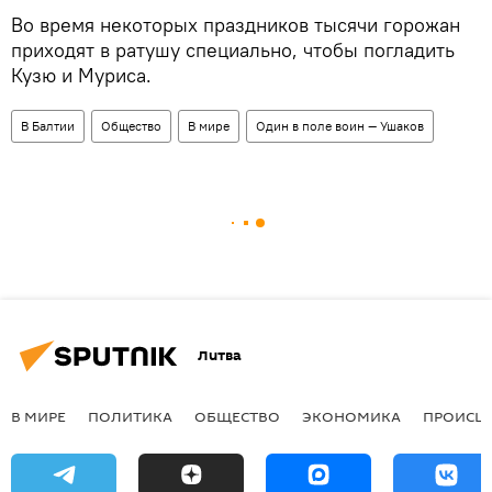
Во время некоторых праздников тысячи горожан
приходят в ратушу специально, чтобы погладить
Кузю и Муриса.
В Балтии
Общество
В мире
Один в поле воин — Ушаков
Литва
В МИРЕ
ПОЛИТИКА
ОБЩЕСТВО
ЭКОНОМИКА
ПРОИСШ