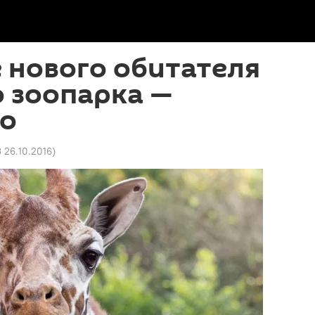
 нового обитателя
 зоопарка —
о
3 26.10.2016
)