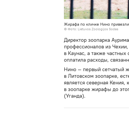
Жирафа по кличке Нино привезли
©
Фото: Lietuvos Zoologijos Sodas
Директор зоопарка Аурима
профессионалов из Чехии,
в Каунас, а также частных 
оплатила расходы, связан
Нино — первый сетчатый жир
в Литовском зоопарке, ест
является северная Кения,
в зоопарке жирафы до эт
(Уганда).