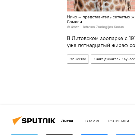
Нино — представитель сетчатых ж
Сомали
©
Фото: Lietuvos Zoologijos Sodas
В Литовском зоопарке с 19
уже пятнадцатый жираф с
Общество
Книга джунглей Каунасс
Литва
В МИРЕ
ПОЛИТИКА