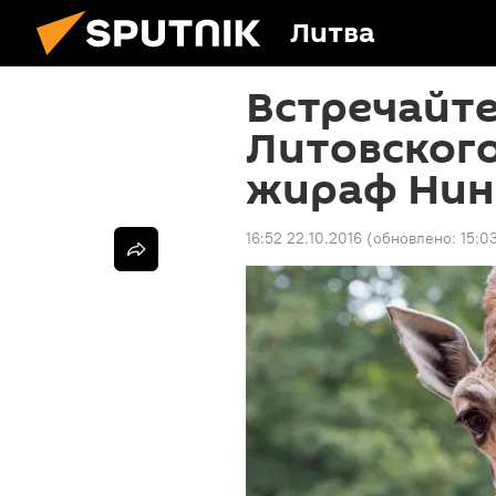
Литва
Встречайте
Литовского
жираф Нин
16:52 22.10.2016
(обновлено:
15:0