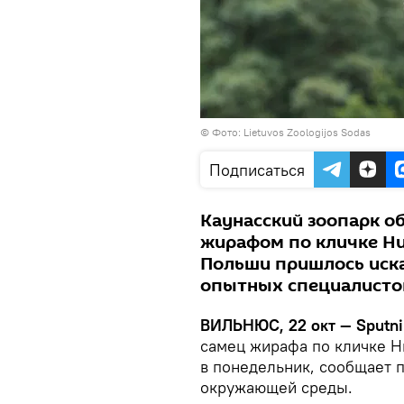
©
Фото: Lietuvos Zoologijos Sodas
Подписаться
Каунасский зоопарк 
жирафом по кличке Ни
Польши пришлось иск
опытных специалистов
ВИЛЬНЮС, 22 окт —
Sputn
самец жирафа по кличке Н
в понедельник, сообщает 
окружающей среды.