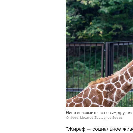
Нино знакомится с новым другом
©
Фото: Lietuvos Zoologijos Sodas
"Жираф — социальное живо