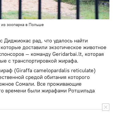
 из зоопарка в Польше
с Диджиокас рад, что удалось найти
 которые доставили экзотическое животное
спонсоров — команду Geridarbai.lt, которая
ные с транспортировкой жирафа.
аф (Giraffa camelopardalis reticulate)
ественной средой обитания которого
 южное Сомали. Все проживающие
ого времени были жирафами Ротшильда