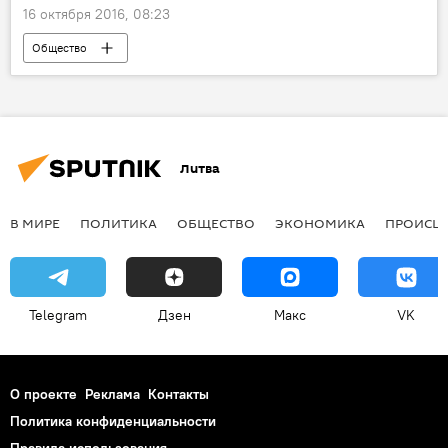
16 октября 2016, 08:23
Общество
Литва
В МИРЕ
ПОЛИТИКА
ОБЩЕСТВО
ЭКОНОМИКА
ПРОИСШ
Telegram
Дзен
Макс
VK
О проекте
Реклама
Контакты
Политика конфиденциальности