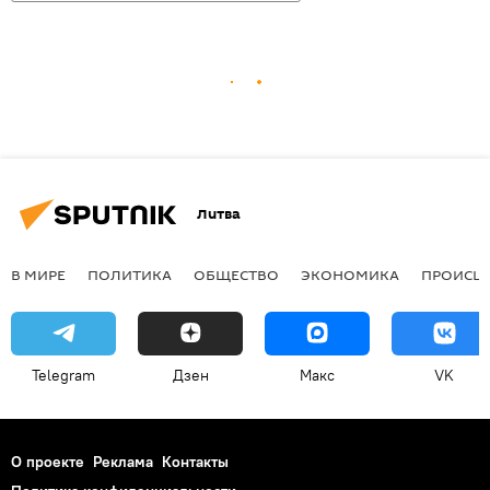
Литва
В МИРЕ
ПОЛИТИКА
ОБЩЕСТВО
ЭКОНОМИКА
ПРОИСШ
Telegram
Дзен
Макс
VK
О проекте
Реклама
Контакты