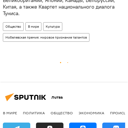
Великобритании, Японии, Канады, Белоруссии,
Китая, а также Квартет национального диалога
Туниса.
Общество
В мире
Культура
Нобелевская премия: мировое признание талантов
Литва
В МИРЕ
ПОЛИТИКА
ОБЩЕСТВО
ЭКОНОМИКА
ПРОИСШ