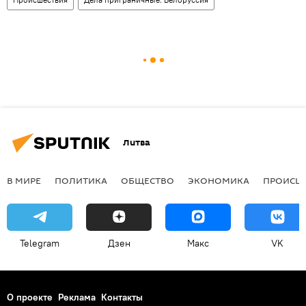
Литва
В МИРЕ
ПОЛИТИКА
ОБЩЕСТВО
ЭКОНОМИКА
ПРОИСШ
Telegram
Дзен
Макс
VK
О проекте
Реклама
Контакты